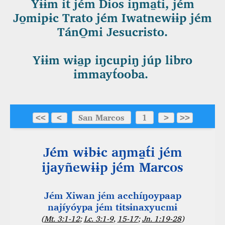
Yɨɨm it́ jém Dios iŋma̱t́i, jém
Jo̱mipɨc Trato jém Iwatnewɨɨp jém
TánO̱mi Jesucristo.
Yɨɨm wɨa̱p iŋcupiŋ júp libro
immayt́ooba.