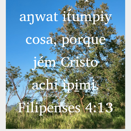
aŋwat it́umpɨy
cosa, porque
jém Cristo
achi ipɨ̱mi.
Filipenses 4:13