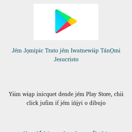
Jém Jo̱mipɨc Trato jém Iwatnewɨɨp TánO̱mi
Jesucristo
Yɨɨm wɨa̱p inicquet dende jém Play Store, chiɨ
click jut́im it́ jém iñɨ̱yi o dibujo