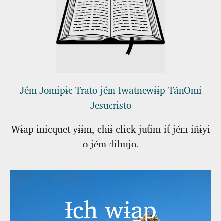
Jém Jo̱mipɨc Trato jém Iwatnewɨɨp TánO̱mi
Jesucristo
Wɨa̱p inicquet yɨɨm, chiɨ click jut́im it́ jém iñɨ̱yi
o jém dibujo.
Ɨch wɨa̱p