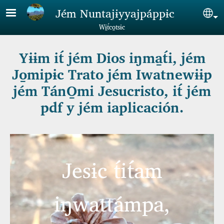
Skip to main content
Jém Nuntajɨyyajpáppɨc
Sel
Wɨ̱t́co̱tsɨc
Yɨɨm it́ jém Dios iŋma̱t́i, jém
Jo̱mipɨc Trato jém Iwatnewɨɨp
jém TánO̱mi Jesucristo, it́ jém
pdf y jém iaplicación.
Jesɨc t́it́am
iŋwattámpa,