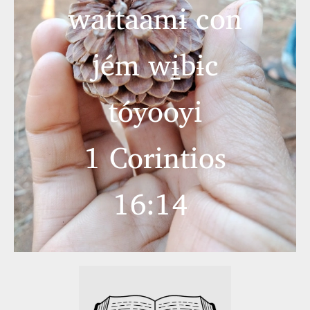
wattaamɨ con
jém wɨ̱bɨc
tóyooyi
1 Corintios
16:14