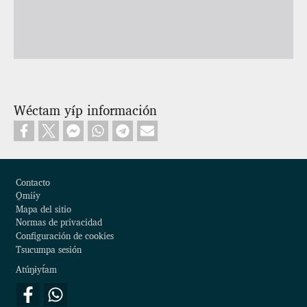
Wéctam yɨ́p información
Footer
Contacto
O̱miɨ́y
Mapa del sitio
Normas de privacidad
Configuración de cookies
Tsucumpa sesión
Atúŋɨyt́am