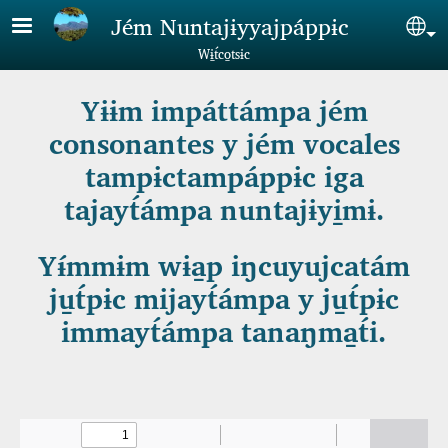
Skip to main content
Jém Nuntajɨyyajpáppɨc
Sel
Wɨ̱t́co̱tsɨc
Yɨɨm impáttámpa jém
consonantes y jém vocales
tampɨctampáppɨc iga
tajayt́ámpa nuntajɨyi̱mɨ.
Yɨ́mmɨm wɨa̱p iŋcuyujcatám
ju̱t́pɨc mijayt́ámpa y ju̱t́pɨc
immayt́ámpa tanaŋma̱t́i.