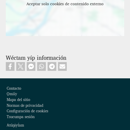
Aceptar solo cookies de contenido externo
Wéctam yɨ́p información
Footer
Contacto
O̱miɨ́y
Mapa del sitio
Normas de privacidad
Configuración de cookies
Tsucumpa sesión
Atúŋɨyt́am