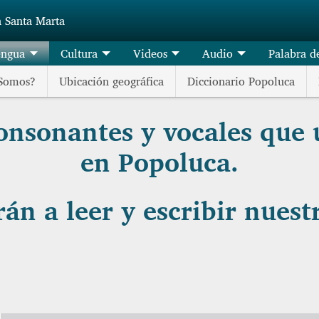
a Santa Marta
engua
Cultura
Videos
Audio
Palabra d
 Somos?
Ubicación geográfica
Diccionario Popoluca
onsonantes y vocales que u
en Popoluca.
án a leer y escribir nues