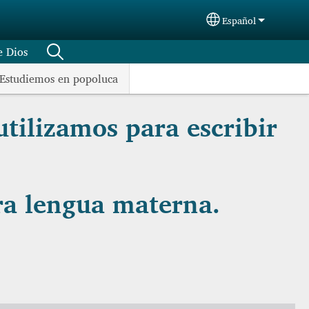
Español
Select your langu
e Dios
Estudiemos en popoluca
tilizamos para escribir
tra lengua materna.